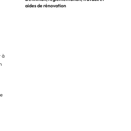
aides de rénovation
r à
n
ue