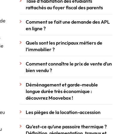
Taxe d’habitation des étudiants
rattachés au foyer fiscal des parents
 de
Comment se fait une demande des APL
en ligne ?
s
Quels sont les principaux métiers de
ie
l’immobilier ?
Comment connaître le prix de vente d’un
bien vendu ?
Déménagement et garde-meuble
longue durée très économique :
découvrez Moovebox !
peu
Les pièges de la location-accession
Qu’est-ce qu’une passoire thermique ?
u
Définition, réglementation, travaux et