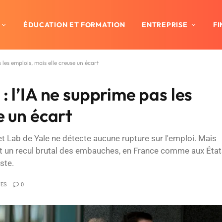
ÉDUCATION ET FORMATION
ENTREPRISE
F
 les emplois, mais elle creuse un écart
: l’IA ne supprime pas les
e un écart
t Lab de Yale ne détecte aucune rupture sur l'emploi. Mais
nt un recul brutal des embauches, en France comme aux État
ste.
TES
0