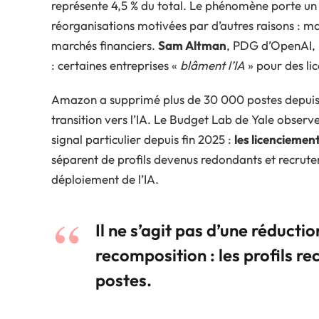
représente 4,5 % du total. Le phénomène porte un n
réorganisations motivées par d’autres raisons : m
marchés financiers.
Sam Altman
, PDG d’OpenAI, l
: certaines entreprises «
blâment l’IA
» pour des li
Amazon a supprimé plus de 30 000 postes depuis 
transition vers l’IA. Le Budget Lab de Yale observ
signal particulier depuis fin 2025 :
les licencieme
séparent de profils devenus redondants et recrut
déploiement de l’IA.
Il ne s’agit pas d’une réducti
recomposition : les profils r
postes.