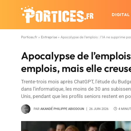
DIGITAL
Portices.fr
»
Entreprise
»
Apocalypse de l’emplois : l’IA ne supprime pas
Apocalypse de l’emplois 
emplois, mais elle creus
Trente-trois mois après ChatGPT, l'étude du Budge
dans l'informatique, les moins de 30 ans subisse
Unis, pendant que les profils seniors restent en po
PAR
AKANDÉ PHILIPPE ABIODOUN
26 JUIN 2026
4 MINU