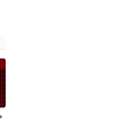
witter)
e