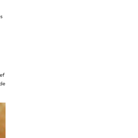
es
hef
 de