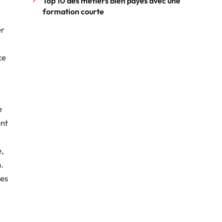
Top 10 des métiers bien payés avec une
formation courte
er
ce
e
ent
é,
.
ces