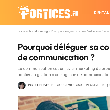
DIGITAL
Portices.fr
»
Marketing
»
Pourquoi déléguer sa com d’entreprise à un
Pourquoi déléguer sa co
de communication ?
La communication est un levier marketing de crois
confier sa gestion à une agence de communication
PAR
JULIE LEVEQUE
28 NOVEMBRE 2020
6 MINUTES