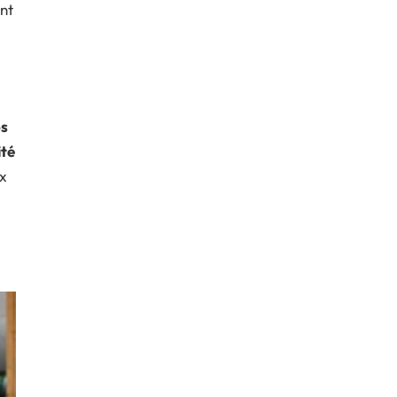
ant
os
ité
ux
l