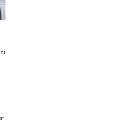
ans
st