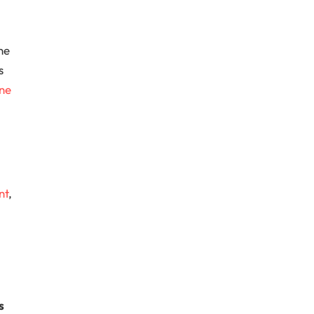
ne
s
une
nt
,
s