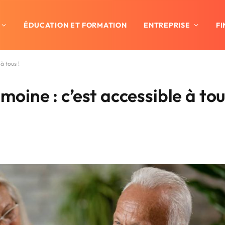
ÉDUCATION ET FORMATION
ENTREPRISE
F
à tous !
imoine : c’est accessible à to