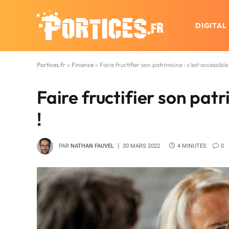
DIGITAL
Portices.fr
»
Finance
»
Faire fructifier son patrimoine : c’est accessible 
Faire fructifier son patr
!
PAR
NATHAN FAUVEL
30 MARS 2022
4 MINUTES
0