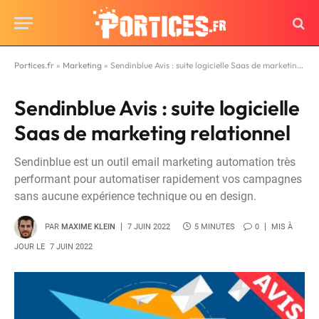
Portices.fr
»
Marketing
»
Sendinblue Avis : suite logicielle Saas de marketing relationnel
Sendinblue Avis : suite logicielle
Saas de marketing relationnel
Sendinblue est un outil email marketing automation très
performant pour automatiser rapidement vos campagnes
sans aucune expérience technique ou en design.
PAR
MAXIME KLEIN
7 JUIN 2022
5 MINUTES
0
MIS À
JOUR LE
7 JUIN 2022