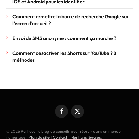
iOS et Android pour les identifier
Comment remettre la barre de recherche Google sur
l’écran d’accueil ?
Envoi de SMS anonyme : comment ça marche ?
Comment désactiver les Shorts sur YouTube ? 8
méthodes
Facebook
X
(Twitter)
© 2026 Portices.fr, blog de conseils pour réussir dans un monde
numérique |
Plan du site
|
Contact
|
Mentions légales
.