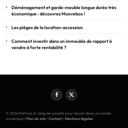
Déménagement et garde-meuble longue durée très
économique : découvrez Moovebox !
Les pièges de la location-accession
Comment investir dans un immeuble de rapport à
vendre à forte rentabilité ?
Facebook
X
(Twitter)
© 2026 Portices.fr, blog de conseils pour réussir dans un monde
numérique |
Plan du site
|
Contact
|
Mentions légales
.