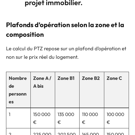
projet immobilier.
Plafonds d’opération selon la zone et la
composition
Le calcul du PTZ repose sur un plafond d’opération et
non sur le prix réel du logement.
Nombre
Zone A /
Zone B1
Zone B2
Zone C
de
A bis
personn
es
1
150 000
135 000
110 000
100 000
€
€
€
€
2
225 000
202 500
165 000
150 000