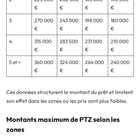
€
€
€
€
3
270 000
243 000
198 000
180 000
€
€
€
€
4
315 000
283 500
231 000
210 000
€
€
€
€
5 et +
360 000
324 000
264 000
240 000
€
€
€
€
Ces données structurent le montant du prêt et limitent
son effet dans les zones où les prix sont plus faibles.
Montants maximum de PTZ selon les
zones