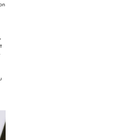
ion
,
t
t
u