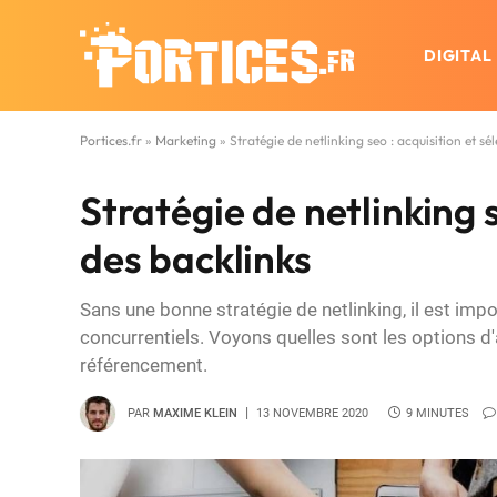
DIGITAL
Portices.fr
»
Marketing
»
Stratégie de netlinking seo : acquisition et sé
Stratégie de netlinking s
des backlinks
Sans une bonne stratégie de netlinking, il est im
concurrentiels. Voyons quelles sont les options d
référencement.
PAR
MAXIME KLEIN
13 NOVEMBRE 2020
9 MINUTES