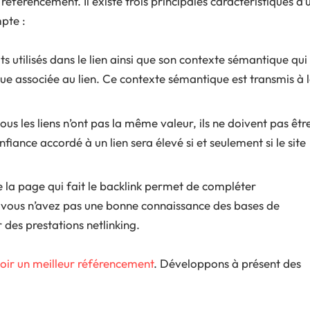
éférencement. Il existe trois principales caractéristiques d’
pte :
s utilisés dans le lien ainsi que son contexte sémantique qui
ue associée au lien. Ce contexte sémantique est transmis à 
us les liens n’ont pas la même valeur, ils ne doivent pas êtr
iance accordé à un lien sera élevé si et seulement si le site
e la page qui fait le backlink permet de compléter
si vous n’avez pas une bonne connaissance des bases de
er des prestations netlinking.
oir un meilleur référencement
. Développons à présent des