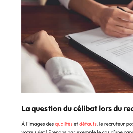
La question du célibat lors du r
À l’images des
qualités
et
défauts
, le recruteur p
votre sujet ! Prenons par exemple le cas d’une candid