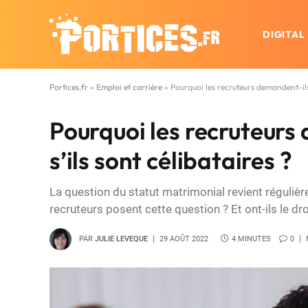
DIGITAL
Portices.fr
»
Emploi et carrière
»
Pourquoi les recruteurs demandent-ils 
Pourquoi les recruteurs
s’ils sont célibataires ?
La question du statut matrimonial revient réguliè
recruteurs posent cette question ? Et ont-ils le droi
PAR
JULIE LEVEQUE
29 AOÛT 2022
4 MINUTES
0